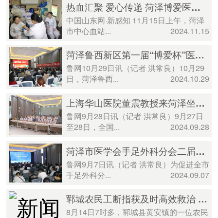
热血汇聚 爱心传递 菏泽博爱医院开展无偿献血活动
中国山东网·新感知 11月15日上午，菏泽
市中心血站...
2024.11.15
菏泽鲁西新区第一届“博爱杯”医药商品购销员技能竞赛成功举办
鲁网10月29日讯（记者 洪常良）10月29
日，菏泽鲁西...
2024.10.29
上海华山医院董震教授来菏泽坐诊手术 优质医疗资源下沉惠及百姓
鲁网9月28日讯（记者 洪常良）9月27日
至28日，全国...
2024.09.28
菏泽市医学会手足外科分会二届二次学术会议在博爱医院举行
鲁网9月7日讯（记者 洪常良）为促进全市
手足外科分...
2024.09.07
郓城农民工断指获及时高效救治 菏泽博爱医院传递温暖与希望
8月14日7时多，郓城县黄安镇的一位农民