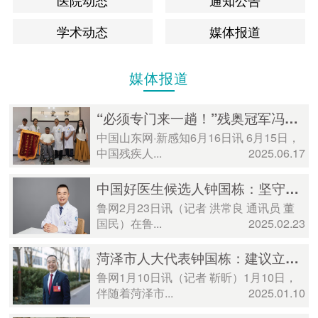
医院动态
通知公告
学术动态
媒体报道
媒体报道
“必须专门来一趟！”残奥冠军冯齐携家人来菏致谢
中国山东网·新感知6月16日讯 6月15日，
中国残疾人...
2025.06.17
中国好医生候选人钟国栋：坚守初心三十载 “医”心为民铸医魂
鲁网2月23日讯（记者 洪常良 通讯员 董
国民）在鲁...
2025.02.23
菏泽市人大代表钟国栋：建议立法缓解停车难题，提升城市管理服务水平
鲁网1月10日讯（记者 靳昕）1月10日，
伴随着菏泽市...
2025.01.10